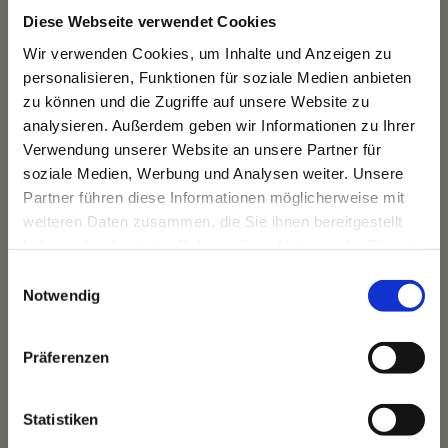
Diese Webseite verwendet Cookies
Wir verwenden Cookies, um Inhalte und Anzeigen zu
Das Hotel
personalisieren, Funktionen für soziale Medien anbieten
Ihre Gastgeber
zu können und die Zugriffe auf unsere Website zu
Unsere Tradition
analysieren. Außerdem geben wir Informationen zu Ihrer
Das Bauernhaus
Verwendung unserer Website an unsere Partner für
Unser Team
soziale Medien, Werbung und Analysen weiter. Unsere
Partner führen diese Informationen möglicherweise mit
weiteren Daten zusammen, die Sie ihnen bereitgestellt
haben oder die sie im Rahmen Ihrer Nutzung der Dienste
gesammelt haben.
Einwilligungsauswahl
Unsere Highlights
Notwendig
Unsere Wohnwelten
Unsere Kulinarik
Präferenzen
Unser Wellnessangebot
Unsere Arrangements
Statistiken