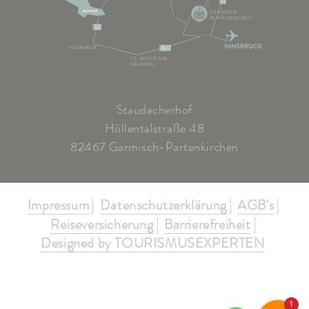
11
GARMISCH-
PARTENKIRCHEN
13
FELDKIRCH
A12
ST. ANTON AM
ARLBERG
Staudacherhof
Höllentalstraße 48
82467 Garmisch-Partenkirchen
Impressum
Datenschutzerklärung
AGB's
Reiseversicherung
Barrierefreiheit
Designed by TOURISMUSEXPERTEN
1