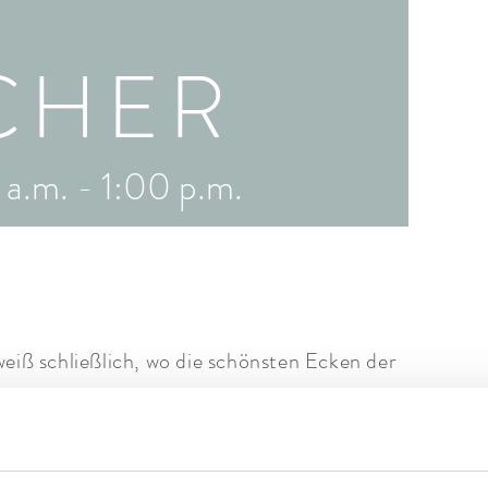
CHER
 a.m.
-
1:00 p.m.
eiß schließlich, wo die schönsten Ecken der
 den hauseigenen Schafen.