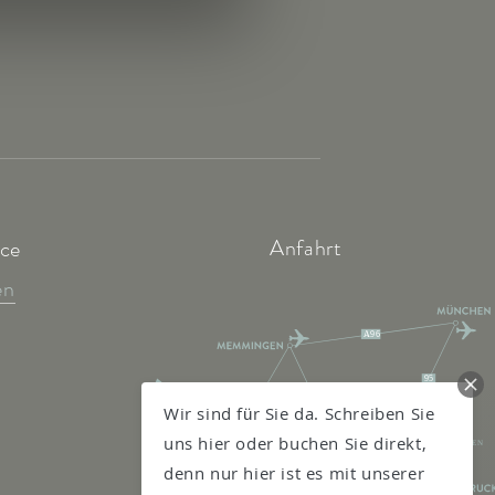
Anfahrt
ice
en
A96
95
7
Wir sind für Sie da. Schreiben Sie
KEMPTEN
11
GARMISCH-
uns hier oder buchen Sie direkt,
PARTENKIRCHEN
13
denn nur hier ist es mit unserer
FELDKIRCH
A12