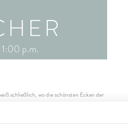
CHER
-
1:00 p.m.
eiß schließlich, wo die schönsten Ecken der
 den hauseigenen Schafen.