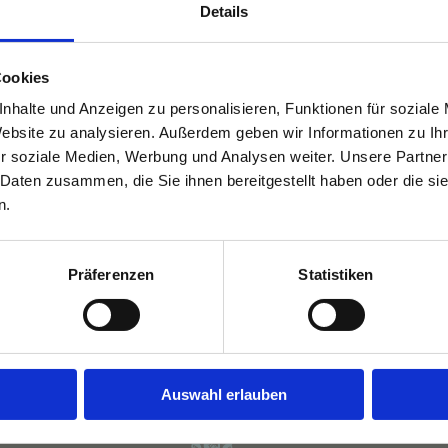
Details
Cookies
nhalte und Anzeigen zu personalisieren, Funktionen für soziale
Website zu analysieren. Außerdem geben wir Informationen zu I
r soziale Medien, Werbung und Analysen weiter. Unsere Partner
 Daten zusammen, die Sie ihnen bereitgestellt haben oder die s
n.
Facebook
X
Reddit
LinkedIn
WhatsApp
Tumblr
Pinterest
Präferenzen
Statistiken
eführte Tagestour auf die Zugspitze mit Cristian
Auswahl erlauben