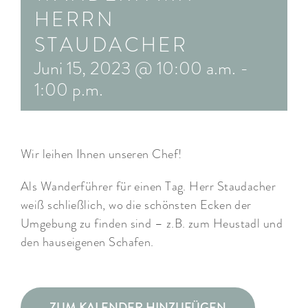
HERRN
ARRANGEMENTS
STAUDACHER
WISSENSWERTES
Juni 15, 2023 @ 10:00 a.m.
-
1:00 p.m.
Wir leihen Ihnen unseren Chef!
Als Wanderführer für einen Tag. Herr Staudacher
weiß schließlich, wo die schönsten Ecken der
Umgebung zu finden sind – z.B. zum Heustadl und
den hauseigenen Schafen.
ZUM KALENDER HINZUFÜGEN