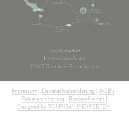
KEMPTEN
11
GARMISCH-
PARTENKIRCHEN
13
FELDKIRCH
A12
ST. ANTON AM
ARLBERG
Staudacherhof
Höllentalstraße 48
82467 Garmisch-Partenkirchen
Impressum
Datenschutzerklärung
AGB's
Reiseversicherung
Barrierefreiheit
Designed by TOURISMUSEXPERTEN