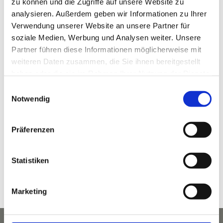
zu können und die Zugriffe auf unsere Website zu
analysieren. Außerdem geben wir Informationen zu Ihrer
Verwendung unserer Website an unsere Partner für
soziale Medien, Werbung und Analysen weiter. Unsere
Partner führen diese Informationen möglicherweise mit
weiteren Daten zusammen, die Sie ihnen bereitgestellt
VERANSTALTUNGSORT
haben oder die sie im Rahmen Ihrer Nutzung der Dienste
gesammelt haben.
KLAMMHAUS – an der Partnach
Einwilligungsauswahl
Notwendig
Wildenau 5 (ehem. 3A)
Garmisch-Partenkirchen
,
Bayern
82467
Deutschland
Google Karte anzeigen
Präferenzen
Telefon
08821 964 49 00
Statistiken
Veranstaltungsort-Website anzeigen
Marketing