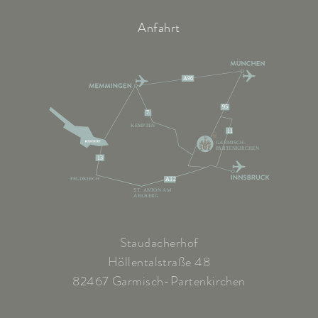
Anfahrt
A96
95
7
KEMPTEN
11
GARMISCH-
PARTENKIRCHEN
13
FELDKIRCH
A12
ST. ANTON AM
ARLBERG
Staudacherhof
Höllentalstraße 48
82467 Garmisch-Partenkirchen