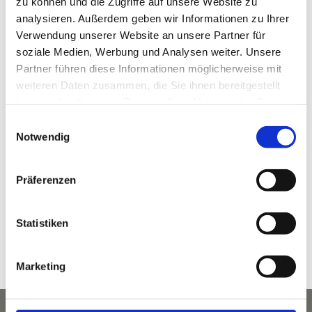
zu können und die Zugriffe auf unsere Website zu
analysieren. Außerdem geben wir Informationen zu Ihrer
Verwendung unserer Website an unsere Partner für
soziale Medien, Werbung und Analysen weiter. Unsere
Partner führen diese Informationen möglicherweise mit
weiteren Daten zusammen, die Sie ihnen bereitgestellt
VERANSTALTUNGSORT
haben oder die sie im Rahmen Ihrer Nutzung der Dienste
gesammelt haben.
KLAMMHAUS – an der Partnach
Einwilligungsauswahl
Notwendig
Wildenau 5 (ehem. 3A)
Garmisch-Partenkirchen
,
Bayern
82467
Deutschland
Google Karte anzeigen
Präferenzen
Telefon
08821 964 49 00
Statistiken
Veranstaltungsort-Website anzeigen
Marketing