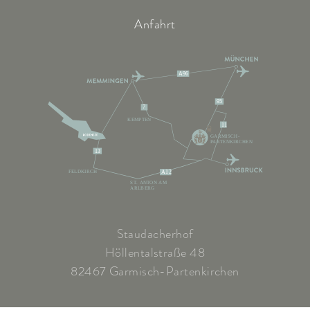
Anfahrt
A96
95
7
KEMPTEN
11
GARMISCH-
PARTENKIRCHEN
13
FELDKIRCH
A12
ST. ANTON AM
ARLBERG
Staudacherhof
Höllentalstraße 48
82467 Garmisch-Partenkirchen