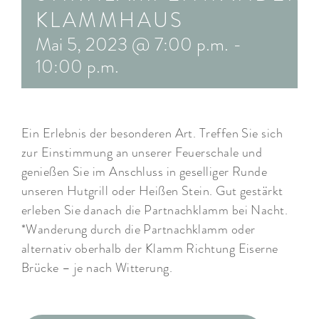
KLAMMHAUS
ARRANGEMENTS
Mai 5, 2023 @ 7:00 p.m.
-
WISSENSWERTES
10:00 p.m.
Ein Erlebnis der besonderen Art. Treffen Sie sich
zur Einstimmung an unserer Feuerschale und
genießen Sie im Anschluss in geselliger Runde
unseren Hutgrill oder Heißen Stein. Gut gestärkt
erleben Sie danach die Partnachklamm bei Nacht.
*Wanderung durch die Partnachklamm oder
alternativ oberhalb der Klamm Richtung Eiserne
Brücke – je nach Witterung.