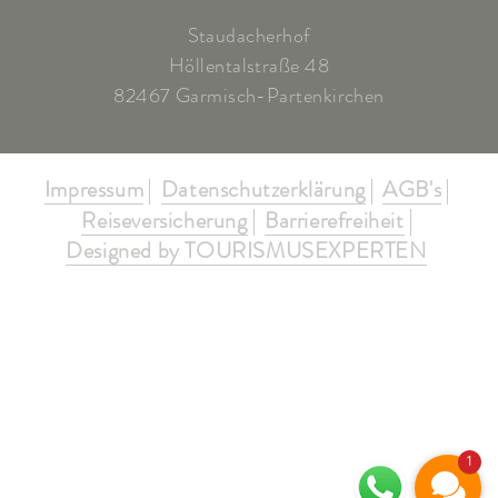
Staudacherhof
Höllentalstraße 48
82467 Garmisch-Partenkirchen
Impressum
Datenschutzerklärung
AGB's
Reiseversicherung
Barrierefreiheit
Designed by TOURISMUSEXPERTEN
1