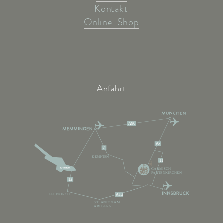
Kontakt
Online-Shop
Anfahrt
A96
95
7
KEMPTEN
11
GARMISCH-
PARTENKIRCHEN
13
FELDKIRCH
A12
ST. ANTON AM
ARLBERG