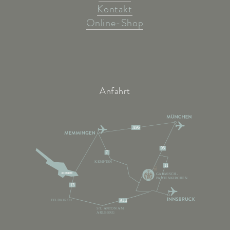
Kontakt
Online-Shop
Anfahrt
A96
95
7
KEMPTEN
11
GARMISCH-
PARTENKIRCHEN
13
FELDKIRCH
A12
ST. ANTON AM
ARLBERG