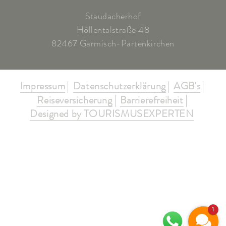
Staudacherhof
Höllentalstraße 48
82467 Garmisch-Partenkirchen
Impressum
Datenschutzerklärung
AGB's
Reiseversicherung
Barrierefreiheit
Designed by TOURISMUSEXPERTEN
1