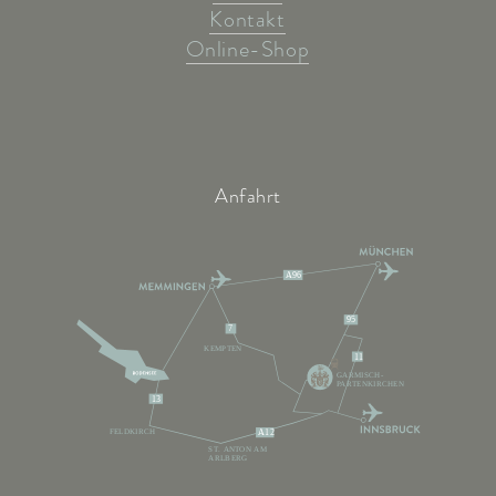
Kontakt
Online-Shop
Anfahrt
A96
95
7
KEMPTEN
11
GARMISCH-
PARTENKIRCHEN
13
FELDKIRCH
A12
ST. ANTON AM
ARLBERG