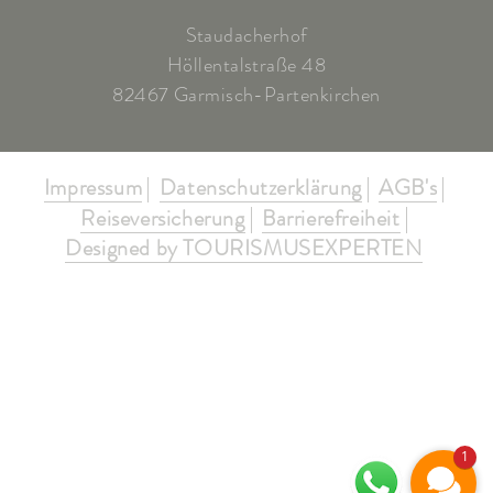
Staudacherhof
Höllentalstraße 48
82467 Garmisch-Partenkirchen
Impressum
Datenschutzerklärung
AGB's
Reiseversicherung
Barrierefreiheit
Designed by TOURISMUSEXPERTEN
1