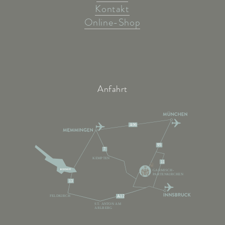
Kontakt
Online-Shop
Anfahrt
A96
95
7
KEMPTEN
11
GARMISCH-
PARTENKIRCHEN
13
FELDKIRCH
A12
ST. ANTON AM
ARLBERG