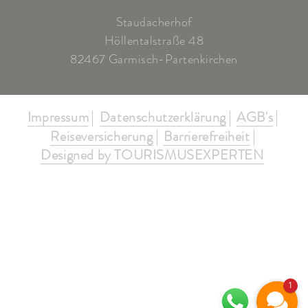
Staudacherhof
Höllentalstraße 48
82467 Garmisch-Partenkirchen
Impressum
Datenschutzerklärung
AGB's
Reiseversicherung
Barrierefreiheit
Designed by TOURISMUSEXPERTEN
1