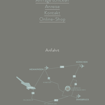
Anfrage schicken
Anreise
Kontakt
Online-Shop
Anfahrt
A96
95
7
KEMPTEN
11
GARMISCH-
PARTENKIRCHEN
13
FELDKIRCH
A12
ST. ANTON AM