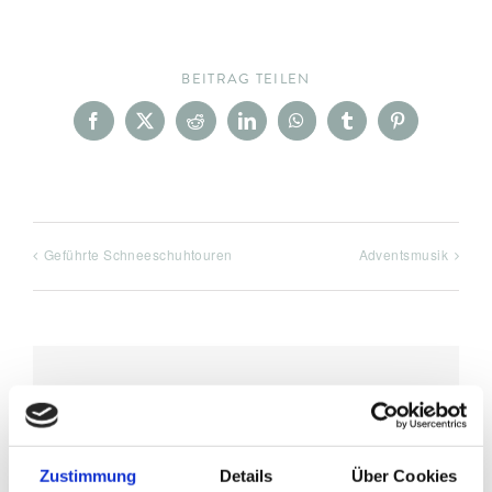
BEITRAG TEILEN
Facebook
X
Reddit
LinkedIn
WhatsApp
Tumblr
Pinterest
Geführte Schneeschuhtouren
Adventsmusik
DETAILS
Datum:
Zustimmung
Details
Über Cookies
Dezember 9, 2022