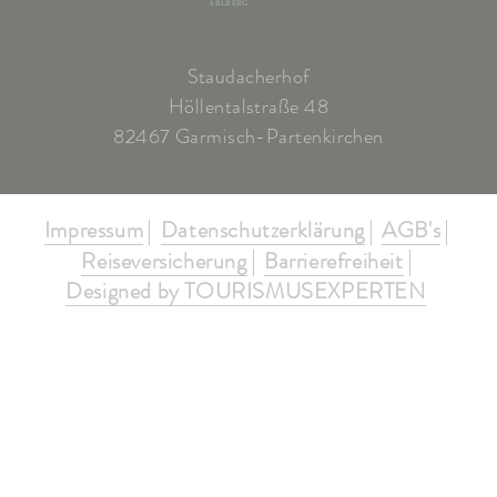
ARLBERG
Staudacherhof
Höllentalstraße 48
82467 Garmisch-Partenkirchen
Impressum
Datenschutzerklärung
AGB's
Reiseversicherung
Barrierefreiheit
Designed by TOURISMUSEXPERTEN