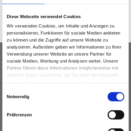
Zeit:
8:30 a.m. - 9:30 a.m.
Diese Webseite verwendet Cookies
Veranstaltungskategorie:
Wir verwenden Cookies, um Inhalte und Anzeigen zu
Yoga
personalisieren, Funktionen für soziale Medien anbieten
zu können und die Zugriffe auf unsere Website zu
analysieren. Außerdem geben wir Informationen zu Ihrer
Verwendung unserer Website an unsere Partner für
soziale Medien, Werbung und Analysen weiter. Unsere
Partner führen diese Informationen möglicherweise mit
weiteren Daten zusammen, die Sie ihnen bereitgestellt
haben oder die sie im Rahmen Ihrer Nutzung der Dienste
gesammelt haben.
Einwilligungsauswahl
Notwendig
Präferenzen
Das Hotel