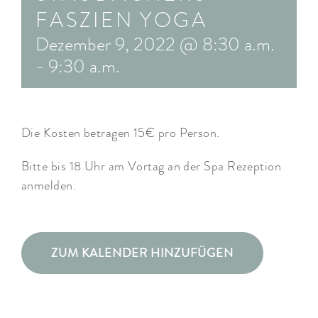
FASZIEN YOGA
ARRANGEMENTS
Dezember 9, 2022 @ 8:30 a.m.
WISSENSWERTES
-
9:30 a.m.
Die Kosten betragen 15€ pro Person.
Bitte bis 18 Uhr am Vortag an der Spa Rezeption
anmelden.
ZUM KALENDER HINZUFÜGEN