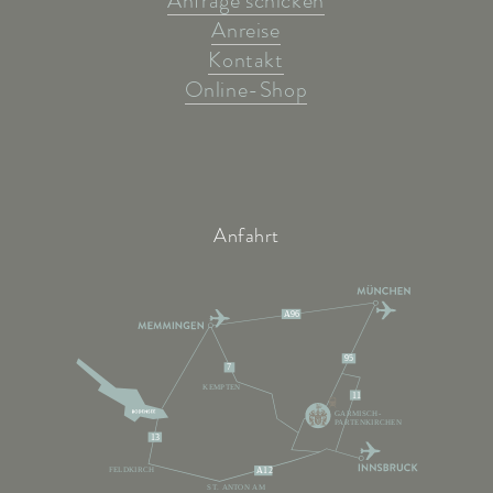
Anfrage schicken
Anreise
Kontakt
Online-Shop
Anfahrt
A96
95
7
KEMPTEN
11
GARMISCH-
PARTENKIRCHEN
13
FELDKIRCH
A12
ST. ANTON AM