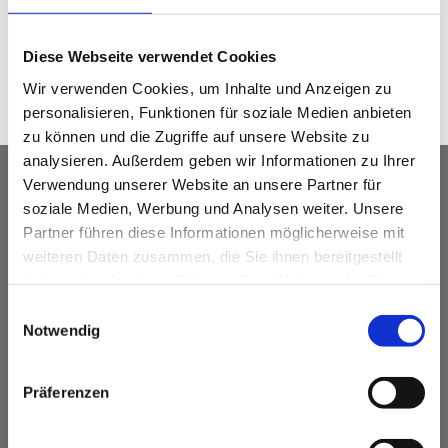
Zeit:
8:30 a.m. - 9:30 a.m.
Diese Webseite verwendet Cookies
Veranstaltungskategorie:
Wir verwenden Cookies, um Inhalte und Anzeigen zu
Yoga
personalisieren, Funktionen für soziale Medien anbieten
zu können und die Zugriffe auf unsere Website zu
analysieren. Außerdem geben wir Informationen zu Ihrer
Verwendung unserer Website an unsere Partner für
soziale Medien, Werbung und Analysen weiter. Unsere
Partner führen diese Informationen möglicherweise mit
weiteren Daten zusammen, die Sie ihnen bereitgestellt
haben oder die sie im Rahmen Ihrer Nutzung der Dienste
gesammelt haben.
Einwilligungsauswahl
Notwendig
Präferenzen
Das Hotel