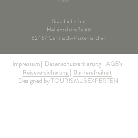
ARLBERG
Staudacherhof
Höllentalstraße 48
82467 Garmisch-Partenkirchen
Impressum
Datenschutzerklärung
AGB's
Reiseversicherung
Barrierefreiheit
Designed by TOURISMUSEXPERTEN