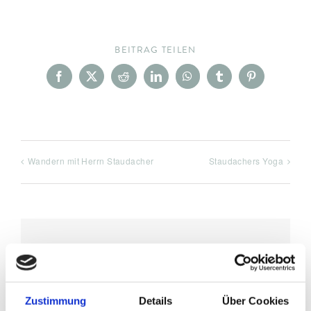
BEITRAG TEILEN
Facebook
X
Reddit
LinkedIn
WhatsApp
Tumblr
Pinterest
Wandern mit Herrn Staudacher
Staudachers Yoga
DETAILS
Datum:
Zustimmung
Details
Über Cookies
September 16, 2022