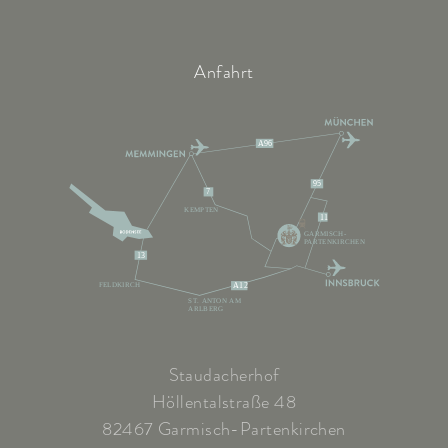
Anfahrt
A96
95
7
KEMPTEN
11
GARMISCH-
PARTENKIRCHEN
13
FELDKIRCH
A12
ST. ANTON AM
ARLBERG
Staudacherhof
Höllentalstraße 48
82467 Garmisch-Partenkirchen