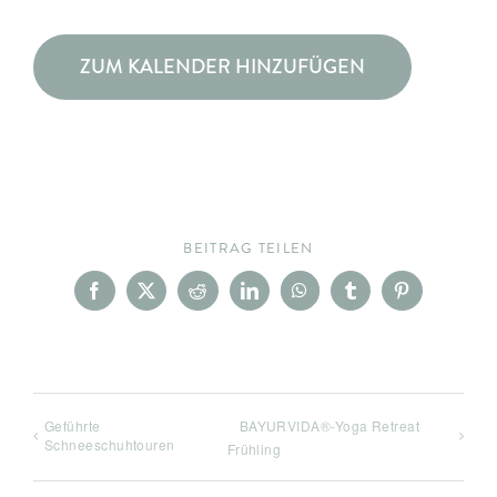
ZUM KALENDER HINZUFÜGEN
BEITRAG TEILEN
Facebook
X
Reddit
LinkedIn
WhatsApp
Tumblr
Pinterest
Geführte
BAYURVIDA®-Yoga Retreat
Schneeschuhtouren
Frühling