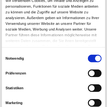
Wir verwenden Cookies, um Inhalte und Anzeigen zu
personalisieren, Funktionen für soziale Medien anbieten
zu können und die Zugriffe auf unsere Website zu
analysieren. Außerdem geben wir Informationen zu Ihrer
Verwendung unserer Website an unsere Partner für
soziale Medien, Werbung und Analysen weiter. Unsere
Partner führen diese Informationen möglicherweise mit
VERANSTALTUNGSORT
weiteren Daten zusammen, die Sie ihnen bereitgestellt
haben oder die sie im Rahmen Ihrer Nutzung der Dienste
KLAMMHAUS – an der Partnach
gesammelt haben.
Einwilligungsauswahl
Wildenau 5 (ehem. 3A)
Notwendig
Garmisch-Partenkirchen
,
Bayern
82467
Deutschland
Google Karte anzeigen
Präferenzen
Telefon
08821 964 49 00
Statistiken
Veranstaltungsort-Website anzeigen
Marketing