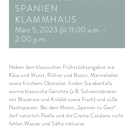
SPANIEN
ARRANGEMENTS
KLAMMHAUS
WISSENSWERTES
März 5, 2023 @ 11:00 a.m.
-
2:00 p.m.
Neben dem klassischen Frühstücksangebot wie
Käse und Wurst, Rührei und Bacon, Marmeladen
sowie frischem Obstsalat, finden Sie ebenfalls
warme klassische Gerichte (z.B. Schweinsbraten
mit Blaukraut und Knödel sowie Fisch) und süße
Nachspeisen. Bei dem Motto „Spanien zu Gast“
darf natürlich Paella und die Crema Catalana nicht
fehlen.Wasser und Säfte inklusive.