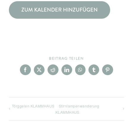
ZUM KALENDER HINZUFÜGEN
BEITRAG TEILEN
Facebook
X
Reddit
LinkedIn
WhatsApp
Tumblr
Pinterest
Törggelen KLAMMHAUS
Stirnlampenwanderung
KLAMMHAUS