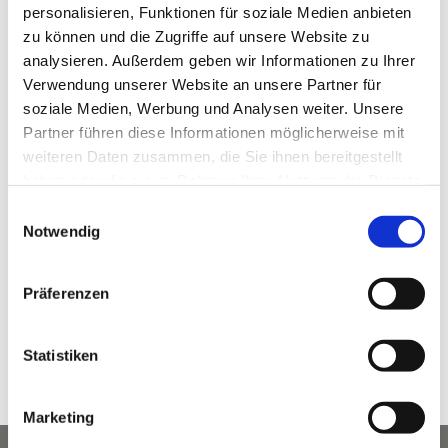
personalisieren, Funktionen für soziale Medien anbieten
zu können und die Zugriffe auf unsere Website zu
analysieren. Außerdem geben wir Informationen zu Ihrer
Verwendung unserer Website an unsere Partner für
soziale Medien, Werbung und Analysen weiter. Unsere
Partner führen diese Informationen möglicherweise mit
VERANSTALTUNGSORT
weiteren Daten zusammen, die Sie ihnen bereitgestellt
haben oder die sie im Rahmen Ihrer Nutzung der Dienste
KLAMMHAUS – an der Partnach
gesammelt haben.
Wildenau 5 (ehem. 3A)
Einwilligungsauswahl
Notwendig
Garmisch-Partenkirchen
,
Bayern
82467
Deutschland
Google Karte anzeigen
Telefon
Präferenzen
08821 964 49 00
Veranstaltungsort-Website anzeigen
Statistiken
Marketing