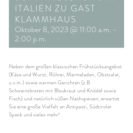
ITALIEN ZU GAST
ARRANGEMENTS
KLAMMHAUS
WISSENSWERTES
Oktober 8, 2023 @ 11:00 a.m.
-
2:00 p.m.
Neben dem großen klassischen Frühstücksangebot
(Käse und Wurst, Rührei, Marmeladen, Obstsalat,
u.v.m.) sowie warmen Gerichten (z.B.
Schweinsbraten mit Blaukraut und Knödel sowie
Fisch) und natürlich süßen Nachspeisen, erwartet
Sie eine große Vielfalt an Antipasti, Südtiroler
Speck und vieles mehr!