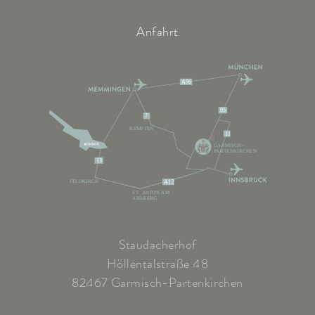
Anfahrt
A96
95
7
KEMPTEN
11
GARMISCH-
PARTENKIRCHEN
13
FELDKIRCH
A12
ST. ANTON AM
ARLBERG
Staudacherhof
Höllentalstraße 48
82467 Garmisch-Partenkirchen