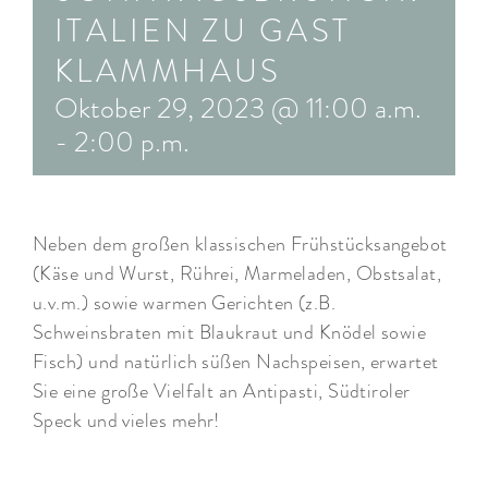
ITALIEN ZU GAST
ARRANGEMENTS
KLAMMHAUS
WISSENSWERTES
Oktober 29, 2023 @ 11:00 a.m.
-
2:00 p.m.
Neben dem großen klassischen Frühstücksangebot
(Käse und Wurst, Rührei, Marmeladen, Obstsalat,
u.v.m.) sowie warmen Gerichten (z.B.
Schweinsbraten mit Blaukraut und Knödel sowie
Fisch) und natürlich süßen Nachspeisen, erwartet
Sie eine große Vielfalt an Antipasti, Südtiroler
Speck und vieles mehr!