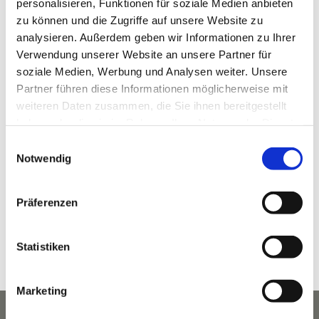
personalisieren, Funktionen für soziale Medien anbieten
zu können und die Zugriffe auf unsere Website zu
analysieren. Außerdem geben wir Informationen zu Ihrer
Verwendung unserer Website an unsere Partner für
soziale Medien, Werbung und Analysen weiter. Unsere
VERANSTALTUNGSORT
Partner führen diese Informationen möglicherweise mit
weiteren Daten zusammen, die Sie ihnen bereitgestellt
KLAMMHAUS – an der Partnach
haben oder die sie im Rahmen Ihrer Nutzung der Dienste
Wildenau 5 (ehem. 3A)
gesammelt haben.
Einwilligungsauswahl
Garmisch-Partenkirchen
,
Bayern
82467
Deutschland
Notwendig
Google Karte anzeigen
Telefon
Präferenzen
08821 964 49 00
Veranstaltungsort-Website anzeigen
Statistiken
Marketing