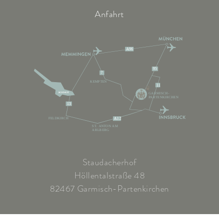
Anfahrt
A96
95
7
KEMPTEN
11
GARMISCH-
PARTENKIRCHEN
13
FELDKIRCH
A12
ST. ANTON AM
ARLBERG
Staudacherhof
Höllentalstraße 48
82467 Garmisch-Partenkirchen