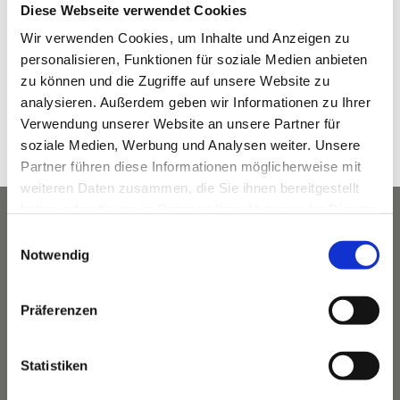
Diese Webseite verwendet Cookies
Datum:
Wir verwenden Cookies, um Inhalte und Anzeigen zu
Oktober 4, 2022
personalisieren, Funktionen für soziale Medien anbieten
Zeit:
zu können und die Zugriffe auf unsere Website zu
analysieren. Außerdem geben wir Informationen zu Ihrer
10:00 a.m. - 12:00 p.m.
Verwendung unserer Website an unsere Partner für
Veranstaltungskategorie:
soziale Medien, Werbung und Analysen weiter. Unsere
Wandern
Partner führen diese Informationen möglicherweise mit
weiteren Daten zusammen, die Sie ihnen bereitgestellt
haben oder die sie im Rahmen Ihrer Nutzung der Dienste
gesammelt haben.
Einwilligungsauswahl
Notwendig
Präferenzen
Statistiken