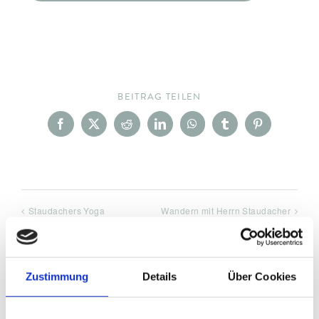
BEITRAG TEILEN
Facebook
X
Reddit
LinkedIn
WhatsApp
Tumblr
Pinterest
Staudachers Yoga
Wandern mit Herrn Staudacher
Zustimmung
Details
Über Cookies
DETAILS