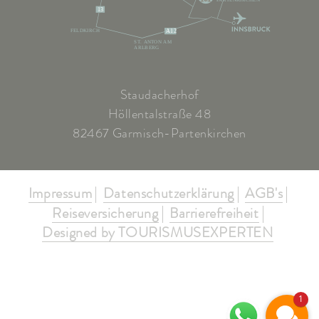
13
FELDKIRCH
A12
ST. ANTON AM
ARLBERG
Staudacherhof
Höllentalstraße 48
82467 Garmisch-Partenkirchen
Impressum
Datenschutzerklärung
AGB's
Reiseversicherung
Barrierefreiheit
Designed by TOURISMUSEXPERTEN
1