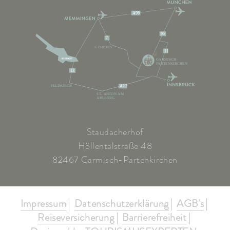
A96
95
7
KEMPTEN
11
GARMISCH-
PARTENKIRCHEN
13
FELDKIRCH
A12
ST. ANTON AM
ARLBERG
Staudacherhof
Höllentalstraße 48
82467 Garmisch-Partenkirchen
Impressum
Datenschutzerklärung
AGB's
Reiseversicherung
Barrierefreiheit