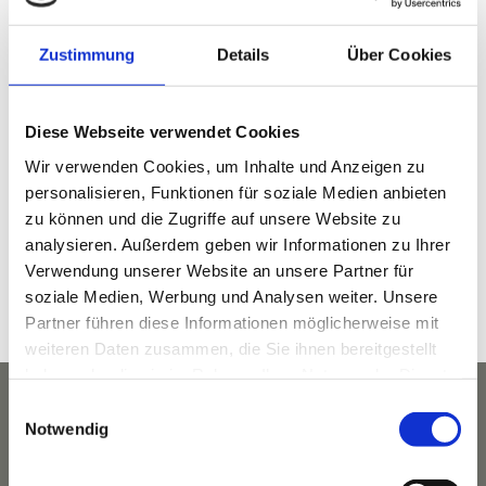
Zustimmung
Details
Über Cookies
DETAILS
Diese Webseite verwendet Cookies
Wir verwenden Cookies, um Inhalte und Anzeigen zu
Datum:
personalisieren, Funktionen für soziale Medien anbieten
Juli 6, 2023
zu können und die Zugriffe auf unsere Website zu
Zeit:
analysieren. Außerdem geben wir Informationen zu Ihrer
8:30 p.m. - 10:00 p.m.
Verwendung unserer Website an unsere Partner für
Veranstaltungskategorie:
soziale Medien, Werbung und Analysen weiter. Unsere
Partner führen diese Informationen möglicherweise mit
Kulinarik
weiteren Daten zusammen, die Sie ihnen bereitgestellt
haben oder die sie im Rahmen Ihrer Nutzung der Dienste
gesammelt haben.
Einwilligungsauswahl
Notwendig