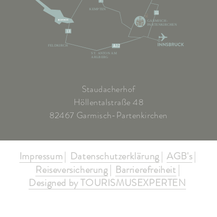
7
KEMPTEN
11
GARMISCH-
PARTENKIRCHEN
13
FELDKIRCH
A12
ST. ANTON AM
ARLBERG
Staudacherhof
Höllentalstraße 48
82467 Garmisch-Partenkirchen
Impressum
Datenschutzerklärung
AGB's
Reiseversicherung
Barrierefreiheit
Designed by TOURISMUSEXPERTEN