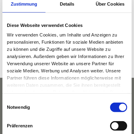
Zustimmung
Details
Über Cookies
Diese Webseite verwendet Cookies
DETAILS
Wir verwenden Cookies, um Inhalte und Anzeigen zu
personalisieren, Funktionen für soziale Medien anbieten
Datum:
zu können und die Zugriffe auf unsere Website zu
Oktober 6, 2022
analysieren. Außerdem geben wir Informationen zu Ihrer
Zeit:
Verwendung unserer Website an unsere Partner für
8:30 p.m. - 10:00 p.m.
soziale Medien, Werbung und Analysen weiter. Unsere
Partner führen diese Informationen möglicherweise mit
weiteren Daten zusammen, die Sie ihnen bereitgestellt
haben oder die sie im Rahmen Ihrer Nutzung der Dienste
gesammelt haben.
Einwilligungsauswahl
Notwendig
Präferenzen