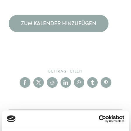
ZUM KALENDER HINZUFÜGEN
BEITRAG TEILEN
Facebook
X
Reddit
LinkedIn
WhatsApp
Tumblr
Pinterest
Wandern mit Herrn Staudacher
Staudachers Faszien Yoga