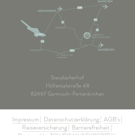
A96
95
7
KEMPTEN
11
GARMISCH-
PARTENKIRCHEN
13
FELDKIRCH
A12
ST. ANTON AM
ARLBERG
Staudacherhof
Höllentalstraße 48
82467 Garmisch-Partenkirchen
Impressum
Datenschutzerklärung
AGB's
Reiseversicherung
Barrierefreiheit