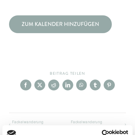
ZUM KALENDER HINZUFÜGEN
BEITRAG TEILEN
Facebook
X
Reddit
LinkedIn
WhatsApp
Tumblr
Pinterest
Fackelwanderung
Fackelwanderung
KLAMMHAUS
KLAMMHAUS