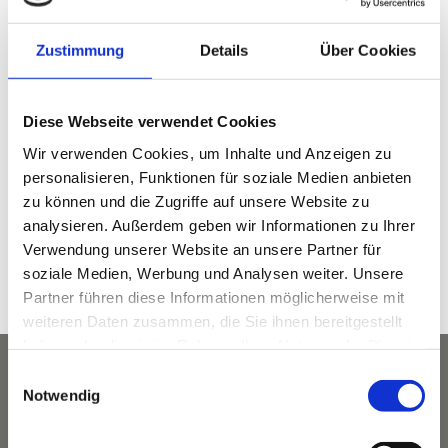
Zustimmung
Details
Über Cookies
DETAILS
Diese Webseite verwendet Cookies
Wir verwenden Cookies, um Inhalte und Anzeigen zu
Datum:
personalisieren, Funktionen für soziale Medien anbieten
Dezember 7, 2023
zu können und die Zugriffe auf unsere Website zu
Zeit:
analysieren. Außerdem geben wir Informationen zu Ihrer
8:30 p.m. - 10:00 p.m.
Verwendung unserer Website an unsere Partner für
Veranstaltungskategorie:
soziale Medien, Werbung und Analysen weiter. Unsere
Partner führen diese Informationen möglicherweise mit
Kulinarik
weiteren Daten zusammen, die Sie ihnen bereitgestellt
haben oder die sie im Rahmen Ihrer Nutzung der Dienste
gesammelt haben.
Einwilligungsauswahl
Notwendig