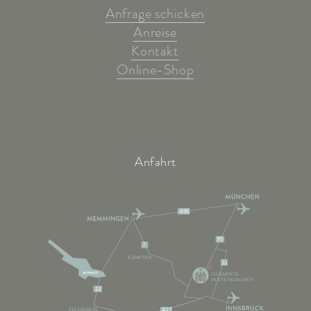
Anfrage schicken
Anreise
Kontakt
Online-Shop
Anfahrt
A96
95
7
KEMPTEN
11
GARMISCH-
PARTENKIRCHEN
13
FELDKIRCH
A12