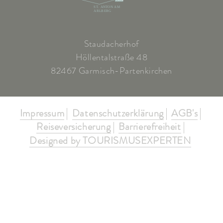
ST. ANTON AM
ARLBERG
Staudacherhof
Höllentalstraße 48
82467 Garmisch-Partenkirchen
Impressum
Datenschutzerklärung
AGB's
Reiseversicherung
Barrierefreiheit
Designed by TOURISMUSEXPERTEN