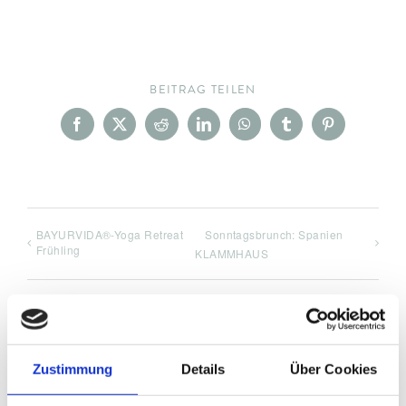
BEITRAG TEILEN
Facebook
X
Reddit
LinkedIn
WhatsApp
Tumblr
Pinterest
BAYURVIDA®-Yoga Retreat
Sonntagsbrunch: Spanien
Frühling
KLAMMHAUS
Zustimmung
Details
Über Cookies
DETAILS