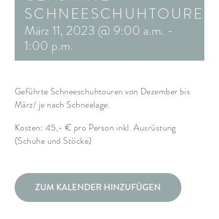
SCHNEESCHUHTOUREN
ARRANGEMENTS
März 11, 2023 @ 9:00 a.m.
-
WISSENSWERTES
1:00 p.m.
Geführte Schneeschuhtouren von Dezember bis
März/ je nach Schneelage.
Kosten: 45,- € pro Person inkl. Ausrüstung
(Schuhe und Stöcke)
ZUM KALENDER HINZUFÜGEN