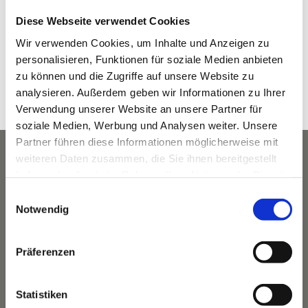
Datum:
Diese Webseite verwendet Cookies
März 11, 2023
Wir verwenden Cookies, um Inhalte und Anzeigen zu
Zeit:
personalisieren, Funktionen für soziale Medien anbieten
9:00 a.m. - 1:00 p.m.
zu können und die Zugriffe auf unsere Website zu
Veranstaltungskategorie:
analysieren. Außerdem geben wir Informationen zu Ihrer
Winter
Verwendung unserer Website an unsere Partner für
soziale Medien, Werbung und Analysen weiter. Unsere
Partner führen diese Informationen möglicherweise mit
weiteren Daten zusammen, die Sie ihnen bereitgestellt
haben oder die sie im Rahmen Ihrer Nutzung der Dienste
gesammelt haben.
Einwilligungsauswahl
Notwendig
Präferenzen
Statistiken