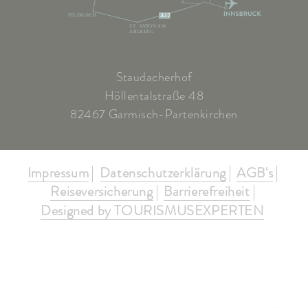
FELDKIRCH
A12
ST. ANTON AM
ARLBERG
Staudacherhof
Höllentalstraße 48
82467 Garmisch-Partenkirchen
Impressum
Datenschutzerklärung
AGB's
Reiseversicherung
Barrierefreiheit
Designed by TOURISMUSEXPERTEN