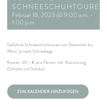
SCHNEESCHUHTOUREN
ARRANGEMENTS
Februar 18, 2023 @ 9:00 a.m.
-
WISSENSWERTES
1:00 p.m.
Geführte Schneeschuhtouren von Dezember bis
März/ je nach Schneelage.
Kosten: 45,- € pro Person inkl. Ausrüstung
(Schuhe und Stöcke)
ZUM KALENDER HINZUFÜGEN