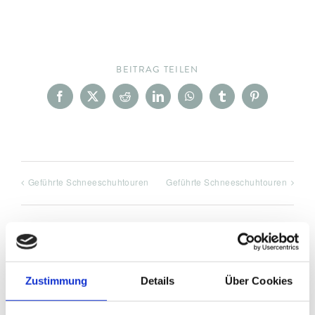
BEITRAG TEILEN
Facebook
X
Reddit
LinkedIn
WhatsApp
Tumblr
Pinterest
Geführte Schneeschuhtouren
Geführte Schneeschuhtouren
DETAILS
Zustimmung
Details
Über Cookies
Datum: