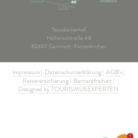
FELDKIRCH
A12
ST. ANTON AM
ARLBERG
Staudacherhof
Höllentalstraße 48
82467 Garmisch-Partenkirchen
Impressum
Datenschutzerklärung
AGB's
Reiseversicherung
Barrierefreiheit
Designed by TOURISMUSEXPERTEN
1