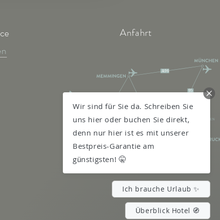
Anfahrt
ice
en
A96
95
7
Wir sind für Sie da. Schreiben Sie
KEMPTEN
11
GARMISCH-
uns hier oder buchen Sie direkt,
PARTENKIRCHEN
13
denn nur hier ist es mit unserer
FELDKIRCH
A12
Bestpreis-Garantie am
ST. ANTON AM
ARLBERG
günstigsten! 🤫
Ich brauche Urlaub ✨
Überblick Hotel 🧭