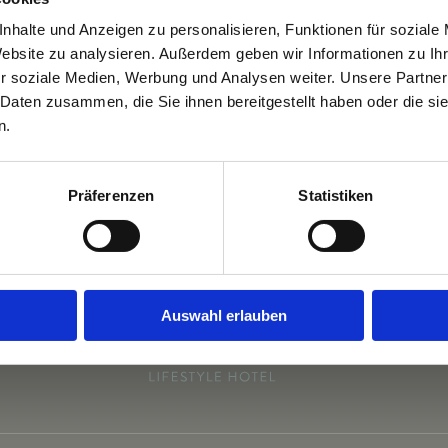
nhalte und Anzeigen zu personalisieren, Funktionen für soziale
Website zu analysieren. Außerdem geben wir Informationen zu I
Facebook
X
Reddit
LinkedIn
WhatsApp
Tumblr
Pinterest
r soziale Medien, Werbung und Analysen weiter. Unsere Partner
 Daten zusammen, die Sie ihnen bereitgestellt haben oder die s
n.
Weihnachtsessen KLAMMHAUS
Präferenzen
Statistiken
Auswahl erlauben