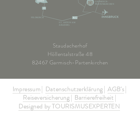
GARMISCH-
PARTENKIRCHEN
13
FELDKIRCH
A12
ST. ANTON AM
ARLBERG
Staudacherhof
Höllentalstraße 48
82467 Garmisch-Partenkirchen
Impressum
Datenschutzerklärung
AGB's
Reiseversicherung
Barrierefreiheit
Designed by TOURISMUSEXPERTEN