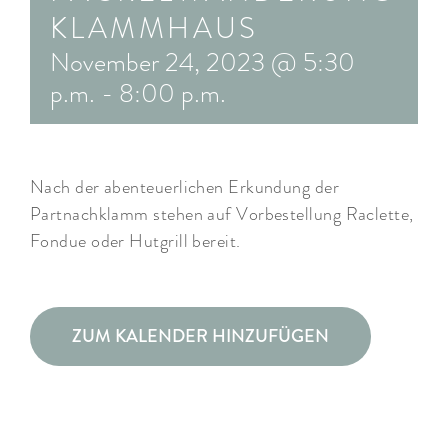
KLAMMHAUS
ARRANGEMENTS
November 24, 2023 @ 5:30
WISSENSWERTES
p.m.
-
8:00 p.m.
Nach der abenteuerlichen Erkundung der
Partnachklamm stehen auf Vorbestellung Raclette,
Fondue oder Hutgrill bereit.
ZUM KALENDER HINZUFÜGEN