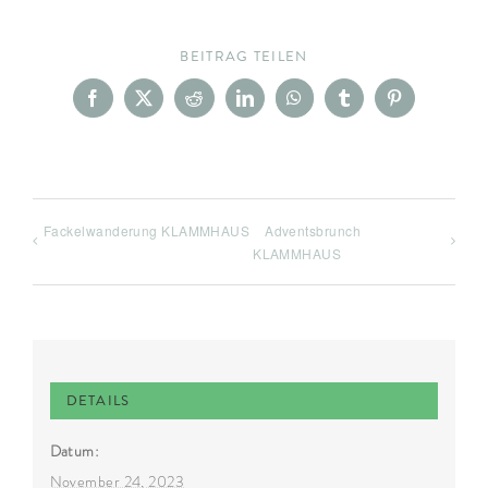
BEITRAG TEILEN
Facebook
X
Reddit
LinkedIn
WhatsApp
Tumblr
Pinterest
Fackelwanderung KLAMMHAUS
Adventsbrunch
KLAMMHAUS
DETAILS
Datum:
November 24, 2023