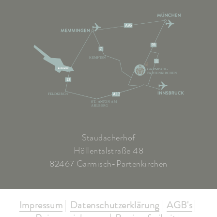
A96
95
7
KEMPTEN
11
GARMISCH-
PARTENKIRCHEN
13
FELDKIRCH
A12
ST. ANTON AM
ARLBERG
Staudacherhof
Höllentalstraße 48
82467 Garmisch-Partenkirchen
Impressum
Datenschutzerklärung
AGB's