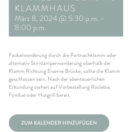
KLAMMHAUS
ARRANGEMENTS
März 8, 2024 @ 5:30 p.m.
-
WISSENSWERTES
8:00 p.m.
Fackelwanderung durch die Partnachklamm oder
alternativ Stirnlampenwanderung oberhalb der
Klamm Richtung Eiserne Brücke, sollte die Klamm
geschlossen sein. Nach der abenteuerlichen
Erkundung stehen auf Vorbestellung Raclette,
Fondue oder Hutgrill bereit
ZUM KALENDER HINZUFÜGEN