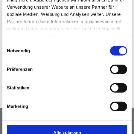
Verwendung unserer Website an unsere Partner für
soziale Medien, Werbung und Analysen weiter. Unsere
Partner führen diese Informationen möglicherweise mit
VERANSTALTUNGSORT
weiteren Daten zusammen, die Sie ihnen bereitgestellt
haben oder die sie im Rahmen Ihrer Nutzung der Dienste
KLAMMHAUS – an der Partnach
gesammelt haben.
Wildenau 5 (ehem. 3A)
Einwilligungsauswahl
Notwendig
Garmisch-Partenkirchen
,
Bayern
82467
Deutschland
Google Karte anzeigen
Telefon
Präferenzen
08821 964 49 00
Veranstaltungsort-Website anzeigen
Statistiken
Marketing
Alle zulassen