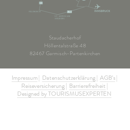
13
FELDKIRCH
A12
ST. ANTON AM
ARLBERG
Staudacherhof
Höllentalstraße 48
82467 Garmisch-Partenkirchen
Impressum
Datenschutzerklärung
AGB's
Reiseversicherung
Barrierefreiheit
Designed by TOURISMUSEXPERTEN