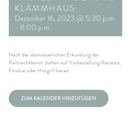
KLAMMHAUS
ARRANGEMENTS
Dezember 16, 2023 @ 5:30 p.m.
WISSENSWERTES
-
8:00 p.m.
Nach der abenteuerlichen Erkundung der
Partnachklamm stehen auf Vorbestellung Raclette,
Fondue oder Hutgrill bereit.
ZUM KALENDER HINZUFÜGEN