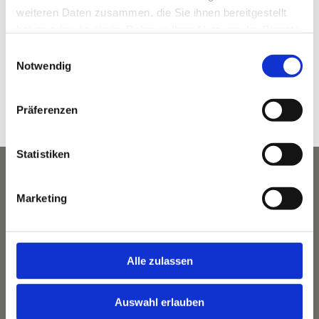
weiteren Daten zusammen, die Sie ihnen bereitgestellt
Garmisch-Partenkirchen
,
Bayern
82467
Deutschland
haben oder die sie im Rahmen Ihrer Nutzung der Dienste
Google Karte anzeigen
gesammelt haben.
Telefon
Einwilligungsauswahl
Notwendig
08821 964 49 00
Veranstaltungsort-Website anzeigen
Präferenzen
Statistiken
Marketing
Alle zulassen
Auswahl erlauben