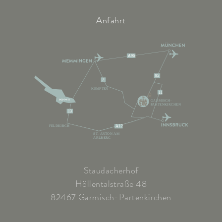
Anfahrt
A96
95
7
KEMPTEN
11
GARMISCH-
PARTENKIRCHEN
13
FELDKIRCH
A12
ST. ANTON AM
ARLBERG
Staudacherhof
Höllentalstraße 48
82467 Garmisch-Partenkirchen