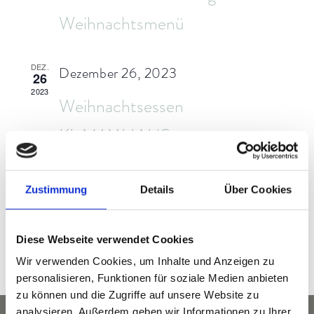
Weihnachtsmenü
DEZ.
Dezember 26, 2023
26
2023
Weihnachtsessen
KLAMMHAUS
KLAMMHAUS - an der Partnach
Zustimmung
Details
Über Cookies
Wildenau 5 (ehem. 3A), Garmisch-
Partenkirchen
Diese Webseite verwendet Cookies
Wir verwenden Cookies, um Inhalte und Anzeigen zu
personalisieren, Funktionen für soziale Medien anbieten
zu können und die Zugriffe auf unsere Website zu
analysieren. Außerdem geben wir Informationen zu Ihrer