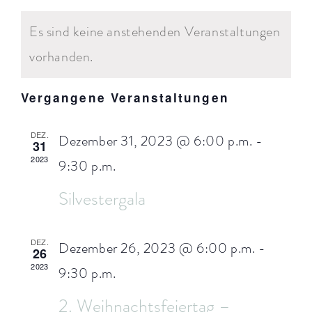
Ans
Datum
KALENDER
SUCH
wählen.
Navi
ARRANGEMENTS
Es sind keine anstehenden Veranstaltungen
VON
UND
vorhanden.
VERANSTALTUNGEN
WISSENSWERTES
ANSI
NAVI
Vergangene Veranstaltungen
DEZ.
Dezember 31, 2023 @ 6:00 p.m.
-
31
2023
9:30 p.m.
Silvestergala
DEZ.
Dezember 26, 2023 @ 6:00 p.m.
-
26
2023
9:30 p.m.
2. Weihnachtsfeiertag –