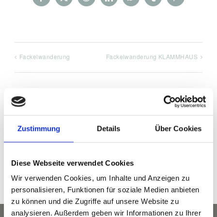
Facebook
X
Reddit
LinkedIn
WhatsApp
Tumblr
Pinterest
Fackelwanderung
Fackelwanderung KLAMMHAUS
DETAILS
Zustimmung
Details
Über Cookies
Datum:
Dezember 2, 2023
Diese Webseite verwendet Cookies
Veranstaltungskategorie:
Wir verwenden Cookies, um Inhalte und Anzeigen zu
Musik
personalisieren, Funktionen für soziale Medien anbieten
zu können und die Zugriffe auf unsere Website zu
analysieren. Außerdem geben wir Informationen zu Ihrer