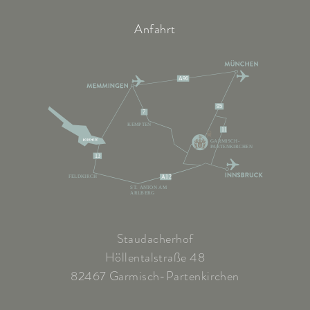
Anfahrt
A96
95
7
KEMPTEN
11
GARMISCH-
PARTENKIRCHEN
13
FELDKIRCH
A12
ST. ANTON AM
ARLBERG
Staudacherhof
Höllentalstraße 48
82467 Garmisch-Partenkirchen