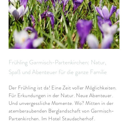
ARRANGEMENTS
WISSENSWERTES
Frühling Garmisch-Partenkirchen: Natur,
Spaß und Abenteuer für die ganze Familie
Der Frühling ist da! Eine Zeit voller Möglichkeiten.
Für Erkundungen in der Natur. Neue Abenteuer.
Und unvergessliche Momente. Wo? Mitten in der
atemberaubenden Berglandschaft von Garmisch-
Partenkirchen. Im Hotel Staudacherhof.