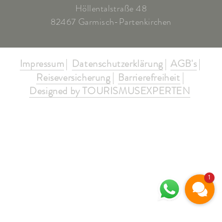
Höllentalstraße 48
82467 Garmisch-Partenkirchen
Impressum
Datenschutzerklärung
AGB's
Reiseversicherung
Barrierefreiheit
Designed by TOURISMUSEXPERTEN
1