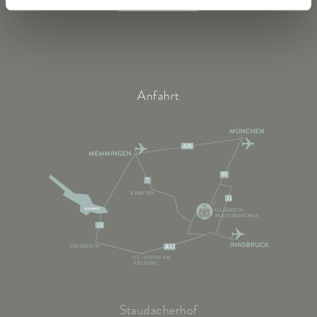
Online-Shop
Anfahrt
A96
95
7
KEMPTEN
11
GARMISCH-
PARTENKIRCHEN
13
FELDKIRCH
A12
ST. ANTON AM
ARLBERG
Staudacherhof