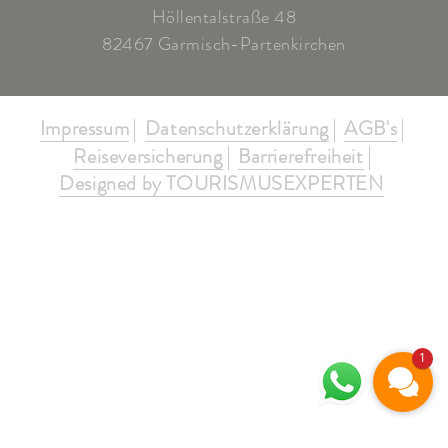
Höllentalstraße 48
82467 Garmisch-Partenkirchen
Impressum
Datenschutzerklärung
AGB's
Reiseversicherung
Barrierefreiheit
Designed by TOURISMUSEXPERTEN
1