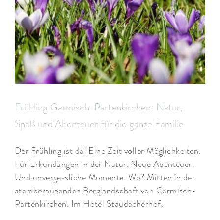
ARRANGEMENTS
WISSENSWERTES
Frühling Garmisch-Partenkirchen: Natur,
Spaß und Abenteuer für die ganze Familie
Der Frühling ist da! Eine Zeit voller Möglichkeiten.
Für Erkundungen in der Natur. Neue Abenteuer.
Und unvergessliche Momente. Wo? Mitten in der
atemberaubenden Berglandschaft von Garmisch-
Partenkirchen. Im Hotel Staudacherhof.