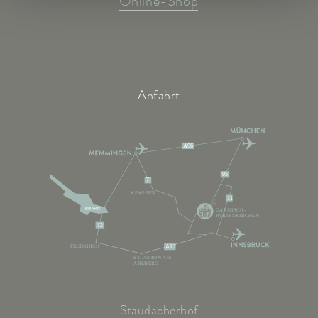
Online-Shop
Anfahrt
A96
95
7
KEMPTEN
11
GARMISCH-
PARTENKIRCHEN
13
FELDKIRCH
A12
ST. ANTON AM
ARLBERG
Staudacherhof