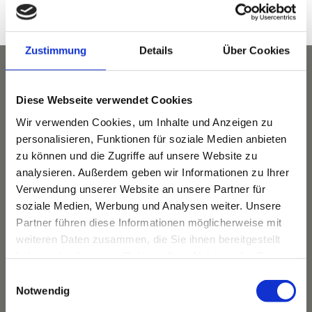
Zustimmung
Details
Über Cookies
Diese Webseite verwendet Cookies
Wir verwenden Cookies, um Inhalte und Anzeigen zu
personalisieren, Funktionen für soziale Medien anbieten
zu können und die Zugriffe auf unsere Website zu
analysieren. Außerdem geben wir Informationen zu Ihrer
Verwendung unserer Website an unsere Partner für
soziale Medien, Werbung und Analysen weiter. Unsere
Partner führen diese Informationen möglicherweise mit
weiteren Daten zusammen, die Sie ihnen bereitgestellt
Das Hotel
Ihre Gastgeber
haben oder die sie im Rahmen Ihrer Nutzung der Dienste
gesammelt haben.
Unsere Tradition
Einwilligungsauswahl
Notwendig
Das Bauernhaus