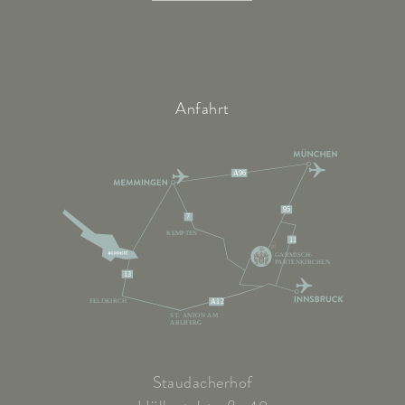
Anfahrt
A96
95
7
KEMPTEN
11
GARMISCH-
PARTENKIRCHEN
13
FELDKIRCH
A12
ST. ANTON AM
ARLBERG
Staudacherhof