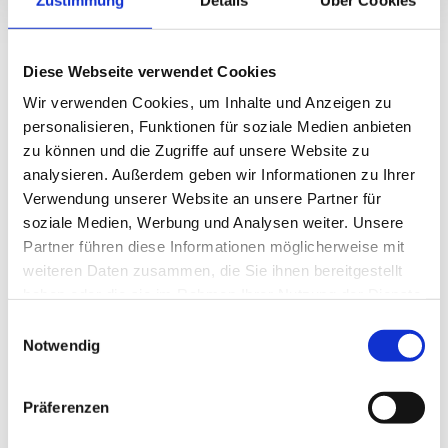
Diese Webseite verwendet Cookies
STORIES FROM STAUDACHERHOF
Wir verwenden Cookies, um Inhalte und Anzeigen zu
SUMMER HOLIDAYS – BIG
personalisieren, Funktionen für soziale Medien anbieten
ONES. SMALL ONES. AND ALL
zu können und die Zugriffe auf unsere Website zu
TOGETHER.
analysieren. Außerdem geben wir Informationen zu Ihrer
Verwendung unserer Website an unsere Partner für
soziale Medien, Werbung und Analysen weiter. Unsere
Partner führen diese Informationen möglicherweise mit
weiteren Daten zusammen, die Sie ihnen bereitgestellt
haben oder die sie im Rahmen Ihrer Nutzung der Dienste
Summer Sun. Holiday time. All the school books
gesammelt haben.
Einwilligungsauswahl
tucked away, out of sight. And off we go. To
Notwendig
Staudacherhof. The best place for a gloriously fun
family holiday! With fantastic adventures.
Präferenzen