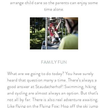
arrange child care so the parents can enjoy some
time alone.
FAMILY FUN
What are we going to do today? You have surely
heard that question many a time. There’s always a
good answer at Staudacherhof! Swimming, hiking
and cycling are almost always an option. But that’s
not all by far. There is also real adventure awaiting.
Like flying on the Flying Fox: Hop off the ski jump