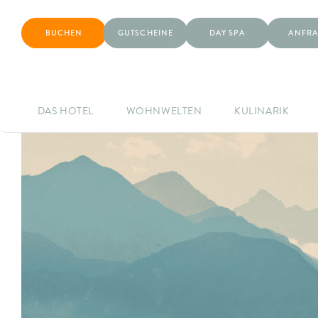
BUCHEN
GUTSCHEINE
DAY SPA
ANFRA
DAS HOTEL
WOHNWELTEN
KULINARIK
Zeige
grösseres
Bild