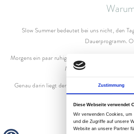
Warum 
Slow Summer bedeutet bei uns nicht, den Tag 
Dauerprogramm. Ohn
Morgens ein paar ruhige Minuten im Garten. Dana
Muskeln wieder weicher mac
Genau darin liegt der Unterschied. Wellness, K
Zustimmung
Diese Webseite verwendet 
Bayerischer Luxus
Wir verwenden Cookies, um I
und die Zugriffe auf unsere 
Website an unsere Partner fü