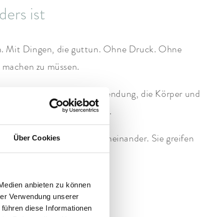
ers ist
len. Mit Dingen, die guttun. Ohne Druck. Ohne
s machen zu müssen.
ter Wärme im Spa. Eine Anwendung, die Körper und
ayurvedisch inspiriert ist.
stehen bei uns nicht nebeneinander. Sie greifen
Über Cookies
Wellness-Erlebnis.
 Medien anbieten zu können
hrer Verwendung unserer
 führen diese Informationen