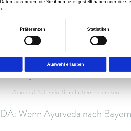
nkommen: Wo der Alltag leiser wi
 Daten zusammen, die Sie ihnen bereitgestellt haben oder die s
n.
r der Kopf ist schon ein Stück weiter weg vom Alltag. Vi
Präferenzen
Statistiken
aran, dass hier niemand fragt, was als Nächstes komm
twas passieren. Kein Programm. Kein Plan. Kein „wir s
ugspitzmassiv. Und dieser Moment, in dem der Tag plö
Auswahl erlauben
So beginnt Slow Summer im Staudachers.
Zimmer & Suiten im Staudachers entdecken
A: Wenn Ayurveda nach Bayern