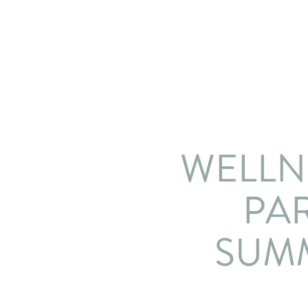
WELLN
PA
SUM