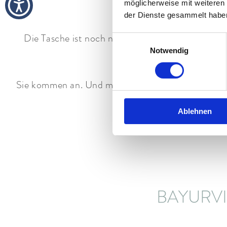
A
möglicherweise mit weiteren
der Dienste gesammelt habe
Die Tasche ist noch nicht richtig ausgepackt. Abe
Einwilligungsauswahl
Notwendig
d
Sie kommen an. Und merken: Es muss nicht sofort e
der Sonne. Der Blick zum Z
Ablehnen
BAYURVID