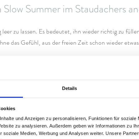
Slow Summer im Staudachers and
leer zu lassen. Es bedeutet, ihn wieder richtig zu fül
e das Gefühl, aus der freien Zeit schon wieder etwa
ch raus in die Berge. Oder auf die Yoga-Matte. Spä
ht. Am Abend ein Essen, das nach Bayern schmeckt und 
ulinarik, Bewegung, BAYURVIDA und die Ruhe im Haus 
Details
ineinander. Leise. Natürlich. Staudachers eben.
Cookies
 meets ayurvedische Heilkunst. Für ein ganzheitliches 
nhalte und Anzeigen zu personalisieren, Funktionen für soziale
Website zu analysieren. Außerdem geben wir Informationen zu I
r soziale Medien, Werbung und Analysen weiter. Unsere Partner