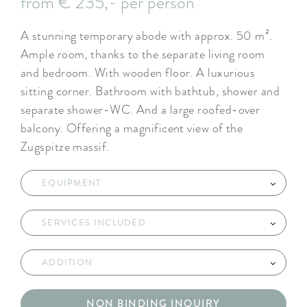
from € 235,- per person
A stunning temporary abode with approx. 50 m².
Ample room, thanks to the separate living room
and bedroom. With wooden floor. A luxurious
sitting corner. Bathroom with bathtub, shower and
separate shower-WC. And a large roofed-over
balcony. Offering a magnificent view of the
Zugspitze massif.
EQUIPMENT
SERVICES INCLUDED
ADDITION
NON BINDING INQUIRY