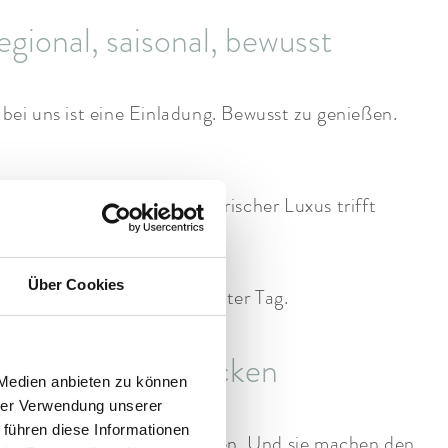
ional, saisonal, bewusst
ei uns ist eine Einladung. Bewusst zu genießen.
RVIDA®-Philosophie. Bayerischer Luxus trifft
ist.
Über Cookies
n Händen. So beginnt ein guter Tag.
 Spielplatz entdecken
 Medien anbieten zu können
hrer Verwendung unserer
 führen diese Informationen
raft. Sie fordern. Sie belohnen. Und sie machen den