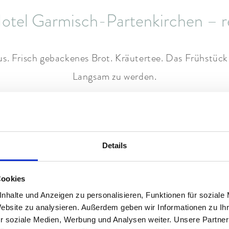
otel Garmisch-Partenkirchen – reg
 Frisch gebackenes Brot. Kräutertee. Das Frühstück b
Langsam zu werden.
s durchdacht. Alles mit Haltung. Das ist unsere BAYU
rvedische Heilkunst. Auf dem Teller. Im Körper. Im Ge
Details
Gipfel. Drinnen halten Sie Ihre Kaffeetasse mit beide
Cookies
Garmisch-Partenkirchen als Ihren
nhalte und Anzeigen zu personalisieren, Funktionen für soziale
Website zu analysieren. Außerdem geben wir Informationen zu I
r soziale Medien, Werbung und Analysen weiter. Unsere Partner
rlebnis. Wer hier zu Gast ist, weiß: Die Berge geben K