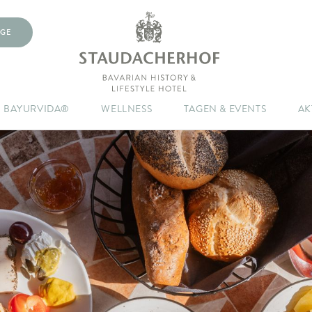
GE
BAYURVIDA®
WELLNESS
TAGEN & EVENTS
AK