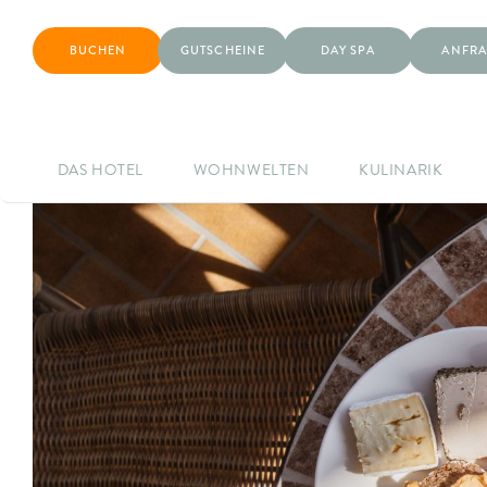
BUCHEN
GUTSCHEINE
DAY SPA
ANFRA
DAS HOTEL
WOHNWELTEN
KULINARIK
Zeige
grösseres
Bild