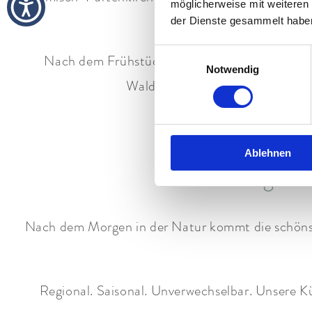
möglicherweise mit weiteren
der Dienste gesammelt habe
Einwilligungsauswahl
Nach dem Frühstück zieht es viele von uns di
Notwendig
Waldpfade. Aussichtsreiche Höhe
Oder Sie fahre
Ablehnen
Mittag im 
Nach dem Morgen in der Natur kommt die schönste
Regional. Saisonal. Unverwechselbar. Unsere K