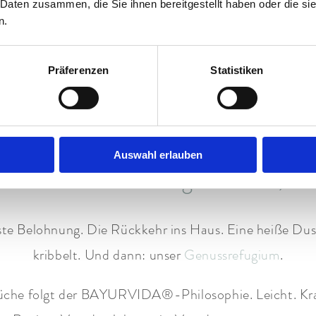
 Daten zusammen, die Sie ihnen bereitgestellt haben oder die s
Kopf leerer als jeder Urlaub am Strand.
n.
rekt nach draußen. Zu Fuß durch die Natur. Die Region
Präferenzen
Statistiken
nwege. Flussnähe entlang der Partnach. Wer hoch hina
n einfach los. Ohne Ziel. Ohne Uhr. Die Berge zeigen
Auswahl erlauben
Staudachers – Energie tanken, S
 Belohnung. Die Rückkehr ins Haus. Eine heiße Dusch
kribbelt. Und dann: unser
Genussrefugium
.
üche folgt der BAYURVIDA®-Philosophie. Leicht. Kraft