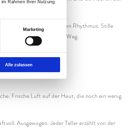
ie im Rahmen Ihrer Nutzung
 bietet Wanderwege für jeden Rhythmus. Stille
Marketing
us will, findet hier seinen Weg.
 Ihnen den Weg.
Alle zulassen
inne wecken
e. Frische Luft auf der Haut, die noch ein wenig
voll. Ausgewogen. Jeder Teller erzählt von der