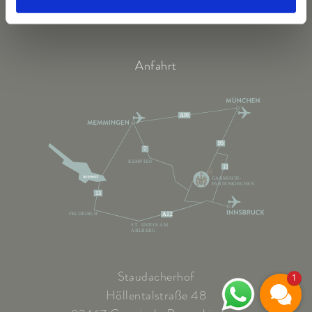
Anfahrt
A96
95
7
KEMPTEN
11
GARMISCH-
PARTENKIRCHEN
13
FELDKIRCH
A12
ST. ANTON AM
ARLBERG
Staudacherhof
1
Höllentalstraße 48