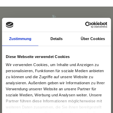
ARRANGEMENTS
WISSENSWERTES
Zustimmung
Details
Über Cookies
Diese Webseite verwendet Cookies
Wir verwenden Cookies, um Inhalte und Anzeigen zu
personalisieren, Funktionen für soziale Medien anbieten
zu können und die Zugriffe auf unsere Website zu
Das Hotel
Ihre Gastgeber
analysieren. Außerdem geben wir Informationen zu Ihrer
Verwendung unserer Website an unsere Partner für
Unsere Tradition
soziale Medien, Werbung und Analysen weiter. Unsere
Das Bauernhaus
Partner führen diese Informationen möglicherweise mit
Unser Team
weiteren Daten zusammen, die Sie ihnen bereitgestellt
haben oder die sie im Rahmen Ihrer Nutzung der Dienste